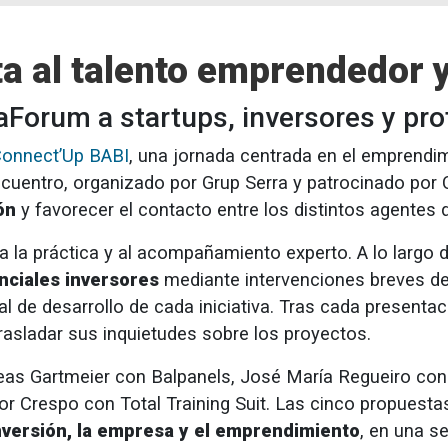
a al talento emprendedor y 
aForum a startups, inversores y pro
onnect’Up BABI
, una jornada centrada en el emprendim
encuentro, organizado por Grup Serra y patrocinado por 
ón
y favorecer el contacto entre los distintos agentes 
 la práctica y al acompañamiento experto. A lo largo d
nciales inversores
mediante intervenciones breves d
ncial de desarrollo de cada iniciativa. Tras cada presen
rasladar sus inquietudes sobre los proyectos.
ndreas Gartmeier con Balpanels, José María Regueiro c
ador Crespo con Total Training Suit. Las cinco propues
inversión, la empresa y el emprendimiento
, en una s