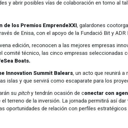
des y abrir posibles vías de colaboración en torno al 
ón de los Premios EmprendeXXI
, galardones cootorg
 través de Enisa, con el apoyo de la Fundació Bit y ADR 
vena edición, reconocen a las mejores empresas inno
 del comité técnico, las cinco empresas seleccionadas 
WeSea Boats.
e Innovation Summit Balears
, un acto que reunirá a
las islas y que servirá como escaparate para los proy
tarán su
pitch
y tendrán ocasión de c
onectar con agen
 terreno de la inversión. La jornada permitirá así dar v
s oportunidades de relación con perfiles estratégicos